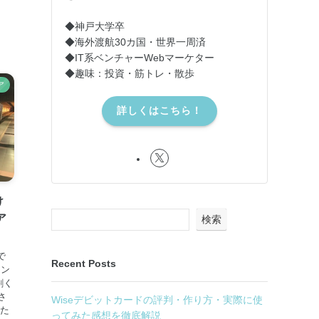
◆神戸大学卒
◆海外渡航30カ国・世界一周済
◆IT系ベンチャーWebマーケター
◆趣味：投資・筋トレ・散歩
ア
詳しくはこちら！
け
ア
検索
で
Recent Posts
タン
割く
さ
Wiseデビットカードの評判・作り方・実際に使
いた
ってみた感想を徹底解説