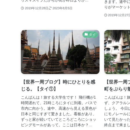
リスマスイブだからか街が昨日よりか...
きます。途中
りがマーケット
2019年12月28日
2023年8月5日
2019年12月27
タイ
【世界一周ブログ】時にひとりを感
【世界一周
じる。【タイ①】
町をぶらり
こんばんは！旅する大学生です！ 飛行機が1
こんばんは！
時間遅れて、21時ころにタイに到着。バスで
ず、クアラルン
市内に向かう。途中、高速から見える景色が
しょう。 今日
日本と同じすぎて驚きました。看板があり、
にモノレール
ずっと家が続いていてところどころにショッ
いて見たかっ
ピングモールがあって。ここは日本か？...
終点まで来まし