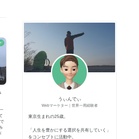
ナ
キ
うぃんでぃ
Webマーケター｜世界一周経験者
一
て
東京生まれの25歳。
生で
み
「人生を豊かにする選択を共有していく」
バ
をコンセプトに活動中。