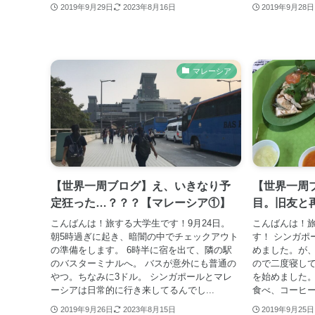
2019年9月29日
2023年8月16日
2019年9月28日
マレーシア
【世界一周ブログ】え、いきなり予
【世界一周
定狂った…？？？【マレーシア①】
目。旧友と
こんばんは！旅する大学生です！9月24日。
こんばんは！
朝5時過ぎに起き、暗闇の中でチェックアウト
す！ シンガポ
の準備をします。 6時半に宿を出て、隣の駅
めました。が
のバスターミナルへ。 バスが意外にも普通の
ので二度寝し
やつ。ちなみに3ドル。 シンガポールとマレ
を始めました。
ーシアは日常的に行き来してるんでし...
食べ、コーヒー
2019年9月26日
2023年8月15日
2019年9月25日