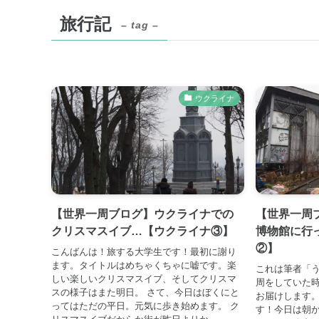
旅行記
– tag –
ウクライナ
【世界一周ブログ】ウクライナでの
【世界一周
クリスマスイブ…【ウクライナ③】
博物館に行
②】
こんばんは！旅する大学生です！最初に謝り
ます。タイトルはめちゃくちゃに嘘です。楽
これは筆者「う
しい楽しいクリスマスイブ、そしてクリスマ
周をしていた
スの様子はまた明日。 さて、今日はぼくにと
お届けします。
ってはただの平日。元気に歩き始めます。 ク
す！今日は朝