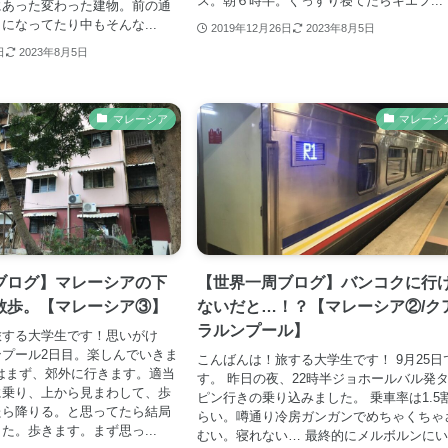
ス。朝６時半。ぐっすり寝てたらキエフ...
にあった変わった建物。前の通
になってたり中もそんな...
2019年12月26日
2023年8月5日
日
2023年8月5日
マレーシア
マレーシ
ブログ】マレーシアの下
【世界一周ブログ】バンコクに行
散歩。【マレーシア③】
ないだと…！？【マレーシア②/ク
ラルンプール】
旅する大学生です！思いがけ
プール2日目。楽しんでいきま
こんばんは！旅する大学生です！ 9月25日
はまず、郊外に行きます。適当
す。 昨日の夜、22時半ジョホールバル発
に乗り、上から見まわして、歩
ピン行きの乗り込みました。 乗車率は1.5
たら降りる。と思ってたら結局
らい。噂通り冷房ガンガンでめちゃくちゃ
た。歩きます。まず思っ...
むい。寝れない… 最終的にメルボルンに