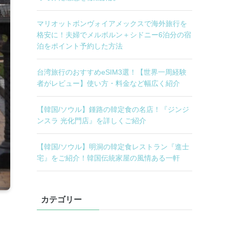
マリオットボンヴォイアメックスで海外旅行を
格安に！夫婦でメルボルン＋シドニー6泊分の宿
泊をポイント予約した方法
台湾旅行のおすすめeSIM3選！【世界一周経験
者がレビュー】使い方・料金など幅広く紹介
【韓国/ソウル】鍾路の韓定食の名店！『ジンジ
ンスラ 光化門店』を詳しくご紹介
【韓国/ソウル】明洞の韓定食レストラン『進士
宅』をご紹介！韓国伝統家屋の風情ある一軒
カテゴリー