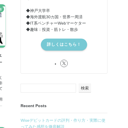
備
◆神戸大学卒
◆海外渡航30カ国・世界一周済
◆IT系ベンチャーWebマーケター
◆趣味：投資・筋トレ・散歩
詳しくはこちら！
べ
一
く
非
検索
て
で
用
.
Recent Posts
Wiseデビットカードの評判・作り方・実際に使
ってみた感想を徹底解説