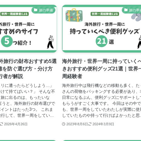
旅の準備
旅の準
海外旅行の財布おすすめ5選
海外旅行・世界一周に持っていく
難を防ぐ選び方・分け方
きおすすめ便利グッズ21選｜世界
行者が解説
周経験者
スリに遭ったらどうしよう…」
海外旅行中は飛行機などの移動も多く、た
けて持てばいい？」 そんな不
さんの荷物をパッキングする必要があり、
ま旅に出るのは、もったいな
日常になるぶん、便利グッズにサポートし
言うと、海外旅行の財布選びで
もらうがすごく大事です。 今回はその中
イントはたった3つ。 これま
も、世界一周をしていたわたしが実際に使
旅行して、世界一周をしてい...
していたものや持って行けばよかったと思..
2026年4月26日
2023年8月6日
2024年3月9日