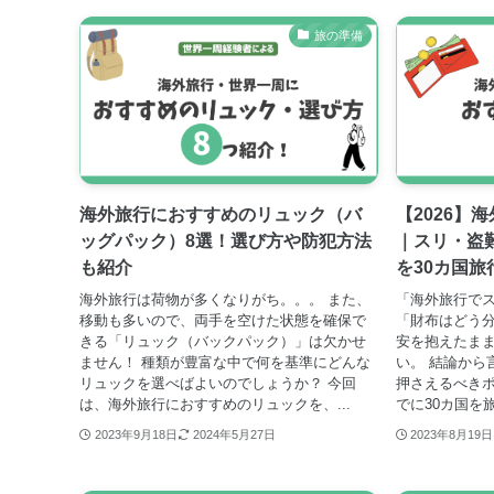
旅の準備
海外旅行におすすめのリュック（バ
【2026】
ッグパック）8選！選び方や防犯方法
｜スリ・盗
も紹介
を30カ国旅
海外旅行は荷物が多くなりがち。。。 また、
「海外旅行で
移動も多いので、両手を空けた状態を確保で
「財布はどう分
きる「リュック（バックパック）」は欠かせ
安を抱えたま
ません！ 種類が豊富な中で何を基準にどんな
い。 結論から
リュックを選べばよいのでしょうか？ 今回
押さえるべきポ
は、海外旅行におすすめのリュックを、...
でに30カ国を
2023年9月18日
2024年5月27日
2023年8月19日