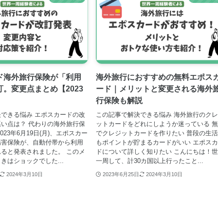
ド海外旅行保険が「利用
海外旅行におすすめの無料エポス
。変更点まとめ【2023
ード｜メリットと変更される海外
】
行保険も解説
できる悩み エポスカードの改
この記事で解決できる悩み 海外旅行のク
い点は？ 代わりの海外旅行保
ットカードをどれにしようか迷っている 
023年6月19日(月)、エポスカー
でクレジットカードを作りたい 普段の生
傷害保険が、自動付帯から利用
もポイントが貯まるカードがいい エポス
ると発表されました。 このメ
ドについて詳しく知りたい こんにちは！
きはショックでした...
一周して、計30カ国以上行ったこと...
2024年3月10日
2023年6月25日
2024年3月10日