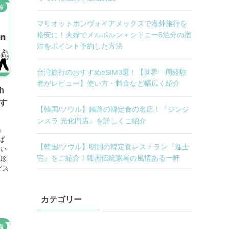
編
マリオットボンヴォイアメックスで海外旅行を
格安に！夫婦でメルボルン＋シドニー6泊分の宿
泊をポイント予約した方法
台湾旅行のおすすめeSIM3選！【世界一周経験
者がレビュー】使い方・料金など幅広く紹介
h
すす
【韓国/ソウル】鍾路の韓定食の名店！『ジンジ
ンスラ 光化門店』を詳しくご紹介
」
ば
【韓国/ソウル】明洞の韓定食レストラン『進士
多い
宅』をご紹介！韓国伝統家屋の風情ある一軒
は珍
ビス
カテゴリー
備