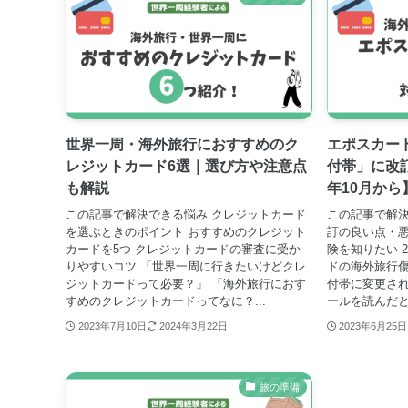
世界一周・海外旅行におすすめのク
エポスカー
レジットカード6選｜選び方や注意点
付帯」に改訂
も解説
年10月から
この記事で解決できる悩み クレジットカード
この記事で解決
を選ぶときのポイント おすすめのクレジット
訂の良い点・悪
カードを5つ クレジットカードの審査に受か
険を知りたい 2
りやすいコツ 「世界一周に行きたいけどクレ
ドの海外旅行
ジットカードって必要？」 「海外旅行におす
付帯に変更され
すめのクレジットカードってなに？...
ールを読んだと
2023年7月10日
2024年3月22日
2023年6月25日
旅の準備