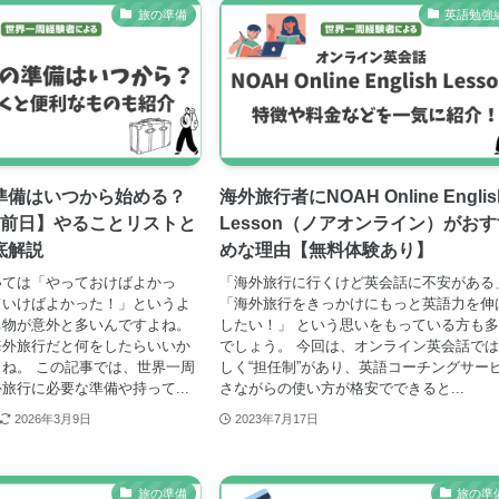
旅の準備
英語勉強
準備はいつから始める？
海外旅行者にNOAH Online Englis
〜前日】やることリストと
Lesson（ノアオンライン）がお
底解説
めな理由【無料体験あり】
いては「やっておけばよかっ
「海外旅行に行くけど英会話に不安がある
ていけばよかった！」というよ
「海外旅行をきっかけにもっと英語力を伸
ち物が意外と多いんですよね。
したい！」 という思いをもっている方も
海外旅行だと何をしたらいいか
でしょう。 今回は、オンライン英会話で
ね。 この記事では、世界一周
しく“担任制”があり、英語コーチングサー
旅行に必要な準備や持って...
さながらの使い方が格安でできると...
2026年3月9日
2023年7月17日
旅の準備
旅の準