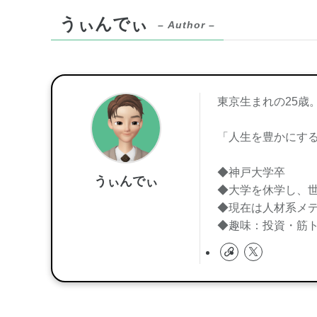
うぃんでぃ
– Author –
東京生まれの25歳
「人生を豊かにす
◆神戸大学卒
うぃんでぃ
◆大学を休学し、世
◆現在は人材系メデ
◆趣味：投資・筋