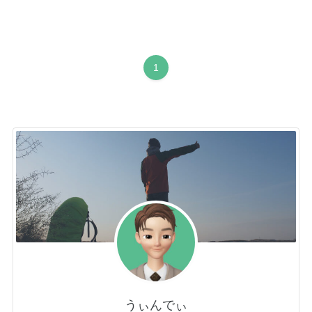
1
うぃんでぃ