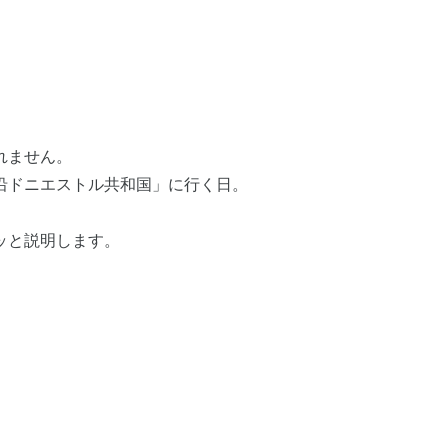
れません。
沿ドニエストル共和国」に行く日。
ッと説明します。