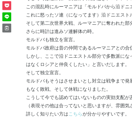
この混乱時にルーマニアは「モルドバから沿ドニ
これに怒ったソ連（になってます）沿ドニエスト
そして第二次世界大戦、ルーマニアに奪われた部
さらに時計は進みソ連解体の時。
モルドバも独立を宣言。
モルドバ政府は昔の仲間であるルーマニアとの合
しかし、ここで沿ドニエストル部分で多数派にな
はなくロシアと仲良くしたい」と言いだします。
そして独立宣言。
モルドバもそうはさせまいとし対立は戦争まで発
もなく敗戦、そして休戦になりました。
こうして今でも認めてはいないものの実効支配が
（表現その他は合ってないと思いますが、雰囲気
詳しく知りたい方は
こちら
が分かりやすいです。