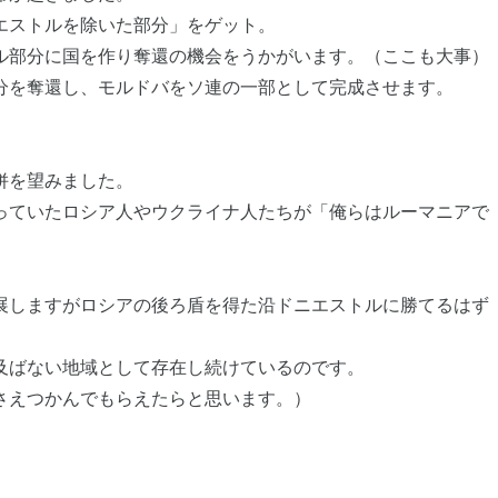
エストルを除いた部分」をゲット。
ル部分に国を作り奪還の機会をうかがいます。（ここも大事）
分を奪還し、モルドバをソ連の一部として完成させます。
併を望みました。
っていたロシア人やウクライナ人たちが「俺らはルーマニアで
展しますがロシアの後ろ盾を得た沿ドニエストルに勝てるはず
及ばない地域として存在し続けているのです。
さえつかんでもらえたらと思います。）