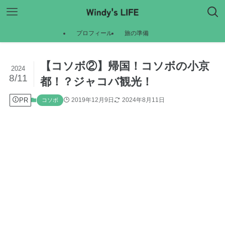
プロフィール
旅の準備
【コソボ②】帰国！コソボの小京
2024
8/11
都！？ジャコバ観光！
PR
2019年12月9日
2024年8月11日
コソボ